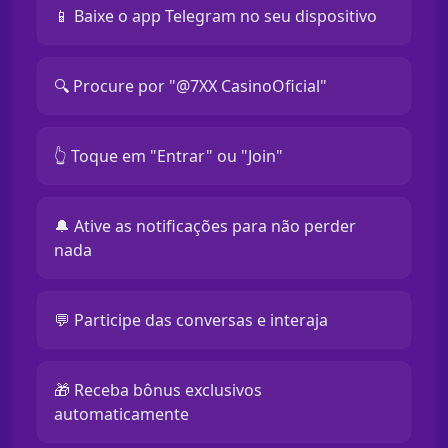
📱 Baixe o app Telegram no seu dispositivo
🔍 Procure por "@7XX CasinoOficial"
👆 Toque em "Entrar" ou "Join"
🔔 Ative as notificações para não perder
nada
💬 Participe das conversas e interaja
🎁 Receba bônus exclusivos
automaticamente