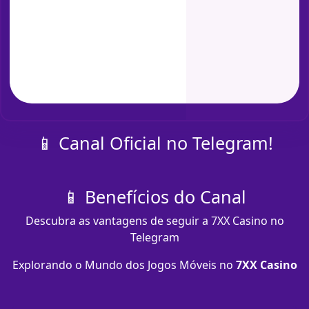
📱 Canal Oficial no Telegram!
📱 Benefícios do Canal
Descubra as vantagens de seguir a 7XX Casino no
Telegram
Explorando o Mundo dos Jogos Móveis no
7XX Casino