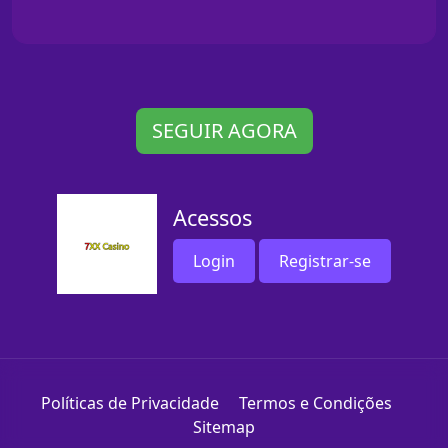
SEGUIR AGORA
Acessos
Login
Registrar-se
Políticas de Privacidade
Termos e Condições
Sitemap