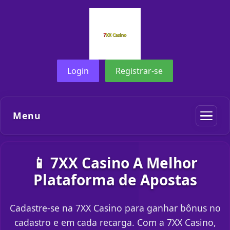
Login
Registrar-se
Menu
📱 7XX Casino A Melhor
Plataforma de Apostas
Cadastre-se na 7XX Casino para ganhar bônus no
cadastro e em cada recarga. Com a 7XX Casino,