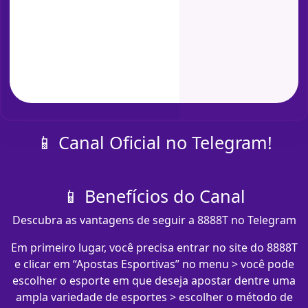
📱 Canal Oficial no Telegram!
📱 Benefícios do Canal
Descubra as vantagens de seguir a 8888T no Telegram
Em primeiro lugar, você precisa entrar no site do 8888T
e clicar em “Apostas Esportivas” no menu > você pode
escolher o esporte em que deseja apostar dentre uma
ampla variedade de esportes > escolher o método de