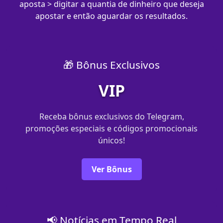
aposta > digitar a quantia de dinheiro que deseja
apostar e então aguardar os resultados.
🎁 Bônus Exclusivos
VIP
Receba bônus exclusivos do Telegram,
promoções especiais e códigos promocionais
únicos!
Ver Bônus
📢 Notícias em Tempo Real