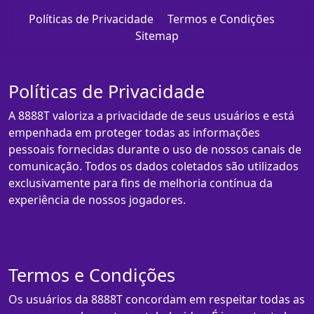
Políticas de Privacidade
Termos e Condições
Sitemap
Políticas de Privacidade
A 8888T valoriza a privacidade de seus usuários e está
empenhada em proteger todas as informações
pessoais fornecidas durante o uso de nossos canais de
comunicação. Todos os dados coletados são utilizados
exclusivamente para fins de melhoria contínua da
experiência de nossos jogadores.
Termos e Condições
Os usuários da 8888T concordam em respeitar todas as