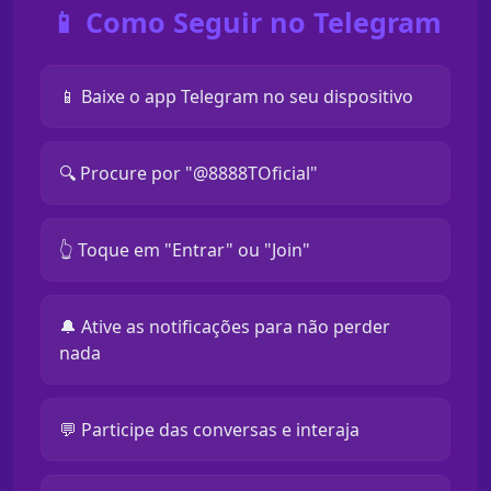
📱 Como Seguir no Telegram
📱 Baixe o app Telegram no seu dispositivo
🔍 Procure por "@8888TOficial"
👆 Toque em "Entrar" ou "Join"
🔔 Ative as notificações para não perder
nada
💬 Participe das conversas e interaja