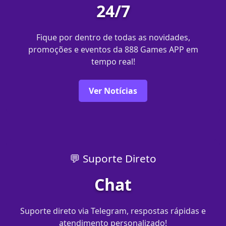
24/7
Fique por dentro de todas as novidades,
promoções e eventos da 888 Games APP em
tempo real!
Ver Notícias
💬 Suporte Direto
Chat
Suporte direto via Telegram, respostas rápidas e
atendimento personalizado!