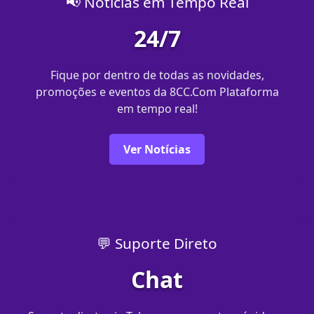
📢 Notícias em Tempo Real
24/7
Fique por dentro de todas as novidades,
promoções e eventos da 8CC.Com Plataforma
em tempo real!
Ver Notícias
💬 Suporte Direto
Chat