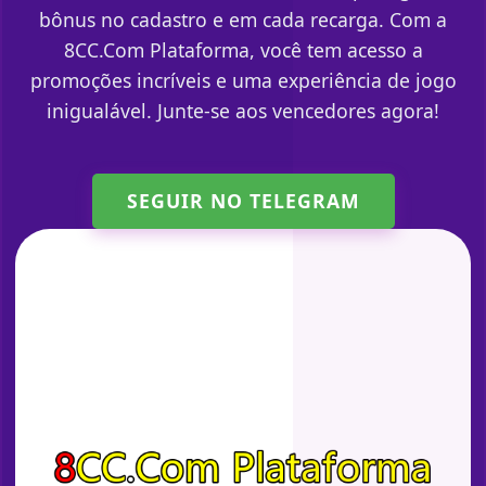
bônus no cadastro e em cada recarga. Com a
8CC.Com Plataforma, você tem acesso a
promoções incríveis e uma experiência de jogo
inigualável. Junte-se aos vencedores agora!
SEGUIR NO TELEGRAM