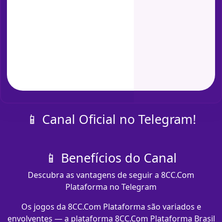
📱 Canal Oficial no Telegram!
📱 Benefícios do Canal
Descubra as vantagens de seguir a 8CC.Com
Plataforma no Telegram
Os jogos da 8CC.Com Plataforma são variados e
envolventes — a plataforma 8CC.Com Plataforma Brasil