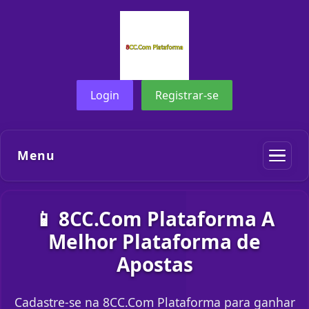
Login
Registrar-se
Menu
📱 8CC.Com Plataforma A
Melhor Plataforma de
Apostas
Cadastre-se na 8CC.Com Plataforma para ganhar