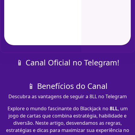
📱 Canal Oficial no Telegram!
📱 Benefícios do Canal
Descubra as vantagens de seguir a 8LL no Telegram
Explore o mundo fascinante do Blackjack no
8LL
, um
jogo de cartas que combina estratégia, habilidade e
diversão. Neste artigo, desvendamos as regras,
estratégias e dicas para maximizar sua experiência no