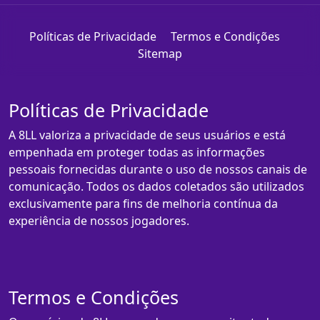
Políticas de Privacidade
Termos e Condições
Sitemap
Políticas de Privacidade
A 8LL valoriza a privacidade de seus usuários e está
empenhada em proteger todas as informações
pessoais fornecidas durante o uso de nossos canais de
comunicação. Todos os dados coletados são utilizados
exclusivamente para fins de melhoria contínua da
experiência de nossos jogadores.
Termos e Condições