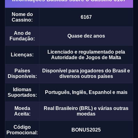
Nome do
6167
Cassino:
Ano de
Quase dez anos
Fundação:
Licenciado e regulamentado pela
Licenças:
Autoridade de Jogos de Malta
Países
Disponível para jogadores do Brasil e
Disponíveis:
diversos outros países
Idiomas
Português, Inglês, Espanhol e mais
Suportados:
Moeda
Real Brasileiro (BRL) e várias outras
Aceita:
moedas
Código
BONUS2025
Promocional: