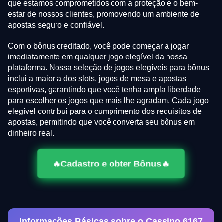
que estamos comprometidos com a proteção e o bem-
estar de nossos clientes, promovendo um ambiente de
apostas seguro e confiável.
Com o bônus creditado, você pode começar a jogar
imediatamente em qualquer jogo elegível da nossa
plataforma. Nossa seleção de jogos elegíveis para bônus
inclui a maioria dos slots, jogos de mesa e apostas
esportivas, garantindo que você tenha ampla liberdade
para escolher os jogos que mais lhe agradam. Cada jogo
elegível contribui para o cumprimento dos requisitos de
apostas, permitindo que você converta seu bônus em
dinheiro real.
🔥Cadastro e obter Bônus🔥
Informações Básicas sobre o Cassino 6167