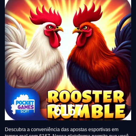
Descubra a conveniência das apostas esportivas em