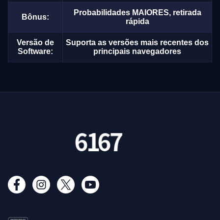
Probabilidades MAIORES, retirada
Bônus:
rápida
Versão de
Suporta as versões mais recentes dos
Software:
principais navegadores